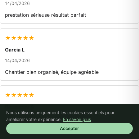
14/04/2026
prestation sérieuse résultat parfait
★★★★★
Garcia L
14/04/2026
Chantier bien organisé, équipe agréable
★★★★★
Rousseau A
Nous utilisons uniquement les cookies essentiels pour
11/04/2026
améliorer votre expérience.
En savoir plus
Accepter
Service impeccable rien à redire